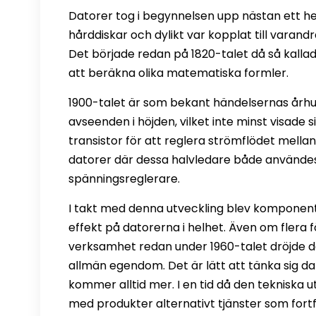
Datorer tog i begynnelsen upp nästan ett he
hårddiskar och dylikt var kopplat till varandr
Det började redan på 1820-talet då så kallad
att beräkna olika matematiska formler.
1900-talet är som bekant händelsernas århun
avseenden i höjden, vilket inte minst visade 
transistor för att reglera strömflödet mella
datorer där dessa halvledare både använde
spänningsreglerare.
I takt med denna utveckling blev komponente
effekt på datorerna i helhet. Även om flera 
verksamhet redan under 1960-talet dröjde de
allmän egendom. Det är lätt att tänka sig d
kommer alltid mer. I en tid då den tekniska 
med produkter alternativt tjänster som fort