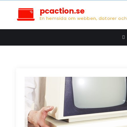
Skip
pcaction.se
to
En hemsida om webben, datorer och 
content