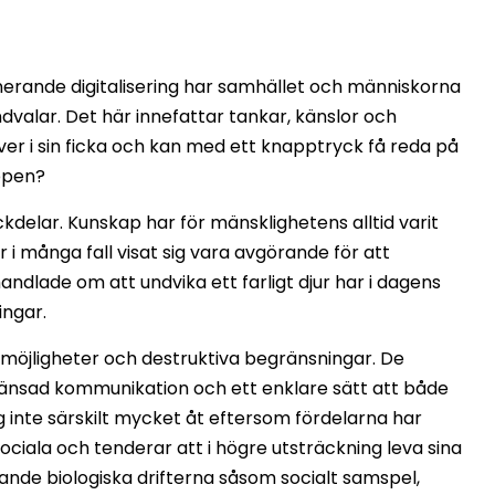
nerande digitalisering har samhället och människorna
dvalar. Det här innefattar tankar, känslor och
er i sin ficka och kan med ett knapptryck få reda på
oppen?
kdelar. Kunskap har för mänsklighetens alltid varit
ar i många fall visat sig vara avgörande för att
ndlade om att undvika ett farligt djur har i dagens
ingar.
 möjligheter och destruktiva begränsningar. De
ränsad kommunikation och ett enklare sätt att både
sig inte särskilt mycket åt eftersom fördelarna har
 sociala och tenderar att i högre utsträckning leva sina
ande biologiska drifterna såsom socialt samspel,