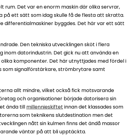
lt rum. Det var en enorm maskin där olika servrar,
a på ett sätt som idag skulle få de flesta att skratta.
e differentialmaskiner byggdes. Det här var ett sätt
drade. Den tekniska utvecklingen sköt i flera
sig inom datorindustrin. Det gick nu att använda en
n olika komponenter. Det här utnyttjades med fördel i
s som signalförstärkare, strömbrytare samt
rna allt mindre, vilket också fick motsvarande
företag och organisationer började datorisera sin
t ända till
millennieskiftet
innan det klassades som
atorerna som teknikens slutdestination men det
utvecklingen nått sin kulmen finns det ändå massor
farande väntar på att bli upptäckta.